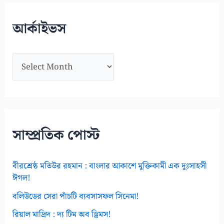
স
মূ
আর্কাইভস
হ
আ
র্কা
ই
ভ
স
সাম্প্রতিক পোস্ট
বীরশ্রেষ্ঠ মতিউর রহমান : বাংলার আকাশে মুক্তিকামী এক দুঃসাহসী
ঈগল!
বলিউডের সেরা পাঁচটি ব্যবসাসফল সিনেমা!
রিয়াল মাদ্রিদ : দ্য টিম অব ড্রিমস!