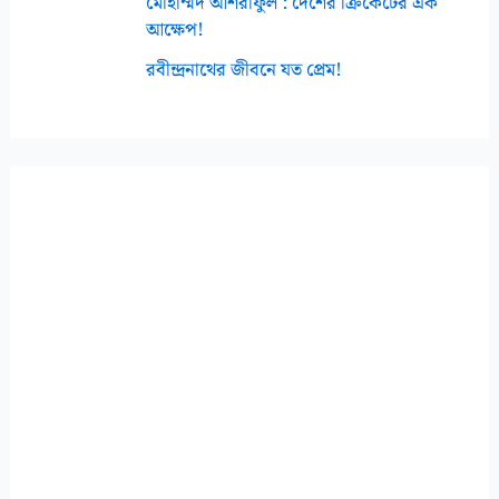
মোহাম্মদ আশরাফুল : দেশের ক্রিকেটের এক
আক্ষেপ!
রবীন্দ্রনাথের জীবনে যত প্রেম!