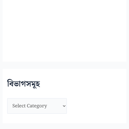
বিভাগসমূহ
বি
ভা
গ