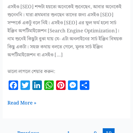
এসইও [SEO] শব্দটা হয়তো অনেকেই শুনেছেন, আবার অনেকেই
শুনেননি। যারা প্রথমবার শুনছেন তাদের জন্য এসইও [SEO]
সম্পর্কে একটু বলে নিই। এসইও [SEO] এর ফুল ফর্ম হলো সার্চ
ইঞ্জিন অপটিমাইজেশন [Search Engine Optimization]।
নাম শুনেই কিছুটা বুঝা যায় যে- এটা অনলাইনের সার্চ ইঞ্জিন বিষয়ক
কিছু একটা। সহজ কথায় বলতে গেলে, মূলত সার্চ ইঞ্জিন
অপটিমাইজেশন বা এসইও […]
ভালো লাগলে শেয়ার করুন:
F
T
Li
W
Pi
M
S
a
w
n
h
n
es
h
c
it
k
at
te
se
a
ওয়েবসাইটের
Read More »
e
te
e
s
r
n
r
এসইও
করা
b
r
dI
A
es
g
e
কেন
o
n
p
t
e