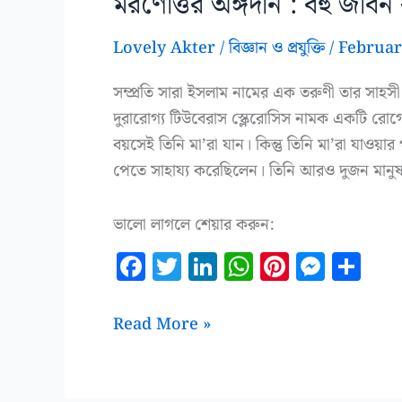
মরণোত্তর অঙ্গদান : বহু জীবন
Lovely Akter
/
বিজ্ঞান ও প্রযুক্তি
/
Februar
সম্প্রতি সারা ইসলাম নামের এক তরুণী তার সাহসী ক
দুরারোগ্য টিউবেরাস স্ক্লেরোসিস নামক একটি রোগে
বয়সেই তিনি মা’রা যান। কিন্তু তিনি মা’রা যাওয়া
পেতে সাহায্য করেছিলেন। তিনি আরও দুজন মান
ভালো লাগলে শেয়ার করুন:
F
T
Li
W
Pi
M
S
a
w
n
h
n
es
h
c
it
k
at
te
se
a
মরণোত্তর
Read More »
e
te
e
s
r
n
r
অঙ্গদান
b
r
dI
A
es
g
e
:
বহু