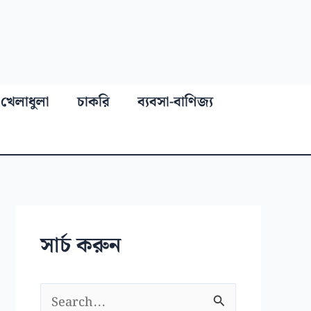
খেলাধুলা
চাকরি
ব্যবসা-বাণিজ্য
সার্চ করুন
S