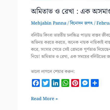
অমিতাভ ও রেখা : এক অসমাপ্ত 
Mehjabin Panna
/
বিনোদন জগৎ
/
Febru
বলিউড কিংবা ভারতীয় চলচ্চিত্র পাড়ায় বাস্তব জীবন
অভিনয় করতে করতে, অনেক নায়ক নায়িকাই বাস্
করে, সংসার পেতে সেই প্রেমকে পূর্ণতাও দিয়েছ
নিয়ে! অমিতাভ ও রেখা, এক সময়ের বলিউডের জন
ভালো লাগলে শেয়ার করুন:
F
T
Li
W
Pi
M
S
a
w
n
h
n
es
h
c
it
k
at
te
se
a
অমিতাভ
Read More »
e
te
e
s
r
n
r
ও