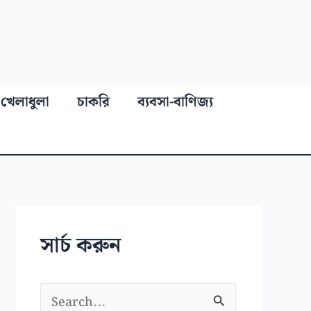
খেলাধুলা
চাকরি
ব্যবসা-বাণিজ্য
সার্চ করুন
S