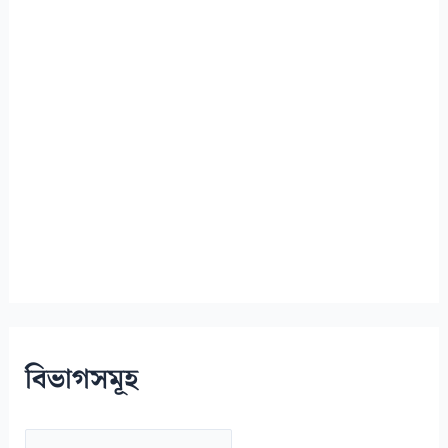
বিভাগসমূহ
বি