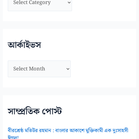
ভা
গ
স
মূ
আর্কাইভস
হ
আ
র্কা
ই
ভ
স
সাম্প্রতিক পোস্ট
বীরশ্রেষ্ঠ মতিউর রহমান : বাংলার আকাশে মুক্তিকামী এক দুঃসাহসী
ঈগল!