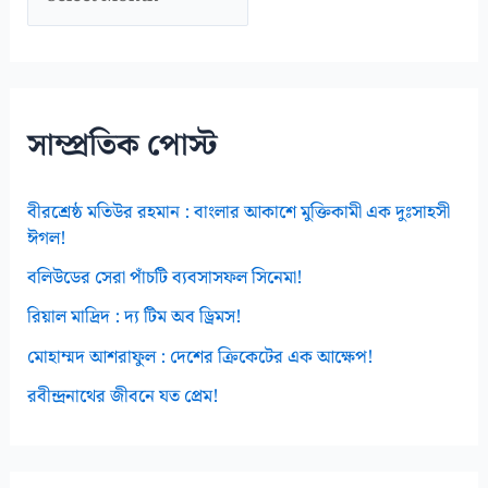
র্কা
ই
ভ
স
সাম্প্রতিক পোস্ট
বীরশ্রেষ্ঠ মতিউর রহমান : বাংলার আকাশে মুক্তিকামী এক দুঃসাহসী
ঈগল!
বলিউডের সেরা পাঁচটি ব্যবসাসফল সিনেমা!
রিয়াল মাদ্রিদ : দ্য টিম অব ড্রিমস!
মোহাম্মদ আশরাফুল : দেশের ক্রিকেটের এক আক্ষেপ!
রবীন্দ্রনাথের জীবনে যত প্রেম!