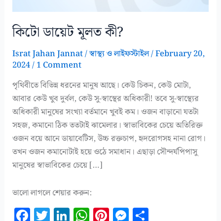
কিটো ডায়েট মূলত কী?
Israt Jahan Jannat
/
স্বাস্থ্য ও লাইফস্টাইল
/
February 20,
2024
/
1 Comment
পৃথিবীতে বিভিন্ন ধরনের মানুষ আছে। কেউ চিকন, কেউ মোটা,
আবার কেউ খুব দুর্বল, কেউ সু-স্বাস্থের অধিকারী! তবে সু-স্বাস্থ্যের
অধিকারী মানুষের সংখ্যা বর্তমানে খুবই কম। ওজন বাড়ানো যতটা
সহজ, কমানো ঠিক ততটাই ঝামেলার। স্বাভাবিকের চেয়ে অতিরিক্ত
ওজন বয়ে আনে ডায়াবেটিস, উচ্চ রক্তচাপ, হৃদরোগসহ নানা রোগ।
তখন ওজন কমানোটাই হয়ে ওঠে সমাধান। এছাড়া সৌন্দর্যপিপাসু
মানুষের স্বাভাবিকের চেয়ে […]
ভালো লাগলে শেয়ার করুন:
F
T
Li
W
Pi
M
S