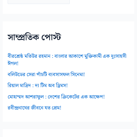
র্কা
ই
ভ
স
সাম্প্রতিক পোস্ট
বীরশ্রেষ্ঠ মতিউর রহমান : বাংলার আকাশে মুক্তিকামী এক দুঃসাহসী
ঈগল!
বলিউডের সেরা পাঁচটি ব্যবসাসফল সিনেমা!
রিয়াল মাদ্রিদ : দ্য টিম অব ড্রিমস!
মোহাম্মদ আশরাফুল : দেশের ক্রিকেটের এক আক্ষেপ!
রবীন্দ্রনাথের জীবনে যত প্রেম!