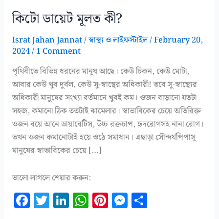
কিটো ডায়েট মূলত কী?
Israt Jahan Jannat
/
স্বাস্থ্য ও লাইফস্টাইল
/
February 20,
2024
/
1 Comment
পৃথিবীতে বিভিন্ন ধরনের মানুষ আছে। কেউ চিকন, কেউ মোটা,
আবার কেউ খুব দুর্বল, কেউ সু-স্বাস্থের অধিকারী! তবে সু-স্বাস্থ্যের
অধিকারী মানুষের সংখ্যা বর্তমানে খুবই কম। ওজন বাড়ানো যতটা
সহজ, কমানো ঠিক ততটাই ঝামেলার। স্বাভাবিকের চেয়ে অতিরিক্ত
ওজন বয়ে আনে ডায়াবেটিস, উচ্চ রক্তচাপ, হৃদরোগসহ নানা রোগ।
তখন ওজন কমানোটাই হয়ে ওঠে সমাধান। এছাড়া সৌন্দর্যপিপাসু
মানুষের স্বাভাবিকের চেয়ে […]
ভালো লাগলে শেয়ার করুন:
F
T
Li
W
Pi
M
S
a
w
n
h
n
es
h