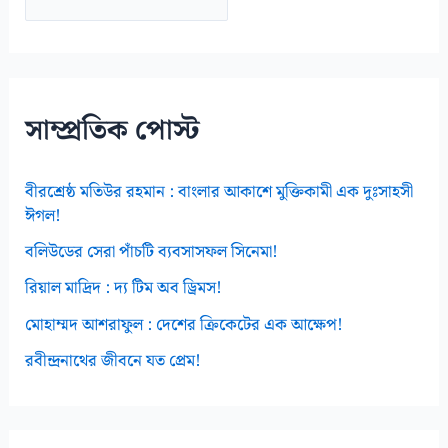
র্কা
ই
ভ
স
সাম্প্রতিক পোস্ট
বীরশ্রেষ্ঠ মতিউর রহমান : বাংলার আকাশে মুক্তিকামী এক দুঃসাহসী
ঈগল!
বলিউডের সেরা পাঁচটি ব্যবসাসফল সিনেমা!
রিয়াল মাদ্রিদ : দ্য টিম অব ড্রিমস!
মোহাম্মদ আশরাফুল : দেশের ক্রিকেটের এক আক্ষেপ!
রবীন্দ্রনাথের জীবনে যত প্রেম!