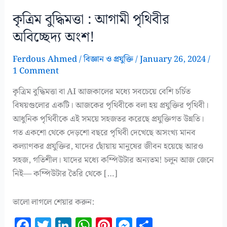
কৃত্রিম বুদ্ধিমত্তা : আগামী পৃথিবীর
অবিচ্ছেদ্য অংশ!
Ferdous Ahmed
/
বিজ্ঞান ও প্রযুক্তি
/
January 26, 2024
/
1 Comment
কৃত্রিম বুদ্ধিমত্তা বা AI আজকালের মধ্যে সবচেয়ে বেশি চর্চিত
বিষয়গুলোর একটি। আজকের পৃথিবীকে বলা হয় প্রযুক্তির পৃথিবী।
আধুনিক পৃথিবীকে এই সময়ে সহজতর করেছে প্রযুক্তিগত উন্নতি।
গত একশো থেকে দেড়শো বছরে পৃথিবী দেখেছে অসংখ্য মানব
কল্যাণকর প্রযুক্তির, যাদের ছোঁয়ায় মানুষের জীবন হয়েছে আরও
সহজ, গতিশীল। যাদের মধ্যে কম্পিউটার অন্যতম! চলুন আজ জেনে
নিই— কম্পিউটার তৈরি থেকে […]
ভালো লাগলে শেয়ার করুন:
F
T
Li
W
Pi
M
S