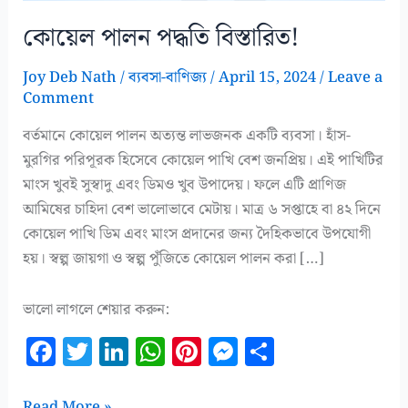
কোয়েল পালন পদ্ধতি বিস্তারিত!
Joy Deb Nath
/
ব্যবসা-বাণিজ্য
/
April 15, 2024
/
Leave a
Comment
বর্তমানে কোয়েল পালন অত্যন্ত লাভজনক একটি ব্যবসা। হাঁস-
মুরগির পরিপূরক হিসেবে কোয়েল পাখি বেশ জনপ্রিয়। এই পাখিটির
মাংস খুবই সুস্বাদু এবং ডিমও খুব উপাদেয়। ফলে এটি প্রাণিজ
আমিষের চাহিদা বেশ ভালোভাবে মেটায়। মাত্র ৬ সপ্তাহে বা ৪২ দিনে
কোয়েল পাখি ডিম এবং মাংস প্রদানের জন্য দৈহিকভাবে উপযোগী
হয়। স্বল্প জায়গা ও স্বল্প পুঁজিতে কোয়েল পালন করা […]
ভালো লাগলে শেয়ার করুন:
F
T
Li
W
Pi
M
S
a
w
n
h
n
es
h
কোয়েল
Read More »