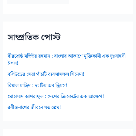
র্কা
ই
ভ
স
সাম্প্রতিক পোস্ট
বীরশ্রেষ্ঠ মতিউর রহমান : বাংলার আকাশে মুক্তিকামী এক দুঃসাহসী
ঈগল!
বলিউডের সেরা পাঁচটি ব্যবসাসফল সিনেমা!
রিয়াল মাদ্রিদ : দ্য টিম অব ড্রিমস!
মোহাম্মদ আশরাফুল : দেশের ক্রিকেটের এক আক্ষেপ!
রবীন্দ্রনাথের জীবনে যত প্রেম!