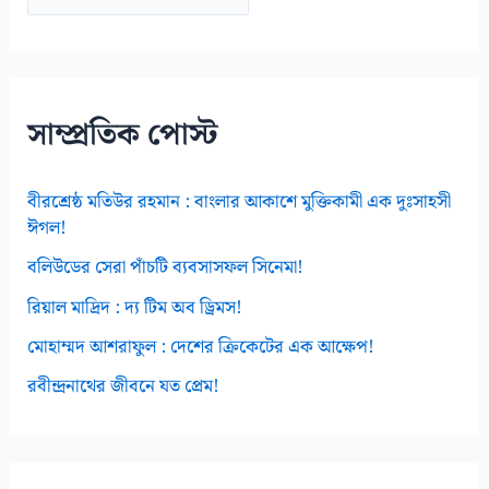
র্কা
ই
ভ
স
সাম্প্রতিক পোস্ট
বীরশ্রেষ্ঠ মতিউর রহমান : বাংলার আকাশে মুক্তিকামী এক দুঃসাহসী
ঈগল!
বলিউডের সেরা পাঁচটি ব্যবসাসফল সিনেমা!
রিয়াল মাদ্রিদ : দ্য টিম অব ড্রিমস!
মোহাম্মদ আশরাফুল : দেশের ক্রিকেটের এক আক্ষেপ!
রবীন্দ্রনাথের জীবনে যত প্রেম!