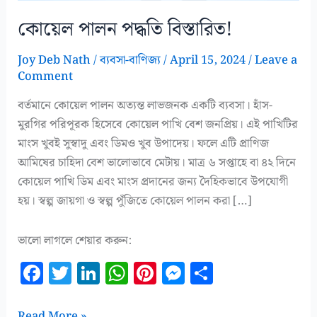
কোয়েল পালন পদ্ধতি বিস্তারিত!
Joy Deb Nath
/
ব্যবসা-বাণিজ্য
/
April 15, 2024
/
Leave a
Comment
বর্তমানে কোয়েল পালন অত্যন্ত লাভজনক একটি ব্যবসা। হাঁস-
মুরগির পরিপূরক হিসেবে কোয়েল পাখি বেশ জনপ্রিয়। এই পাখিটির
মাংস খুবই সুস্বাদু এবং ডিমও খুব উপাদেয়। ফলে এটি প্রাণিজ
আমিষের চাহিদা বেশ ভালোভাবে মেটায়। মাত্র ৬ সপ্তাহে বা ৪২ দিনে
কোয়েল পাখি ডিম এবং মাংস প্রদানের জন্য দৈহিকভাবে উপযোগী
হয়। স্বল্প জায়গা ও স্বল্প পুঁজিতে কোয়েল পালন করা […]
ভালো লাগলে শেয়ার করুন:
F
T
Li
W
Pi
M
S
a
w
n
h
n
es
h
কোয়েল
Read More »