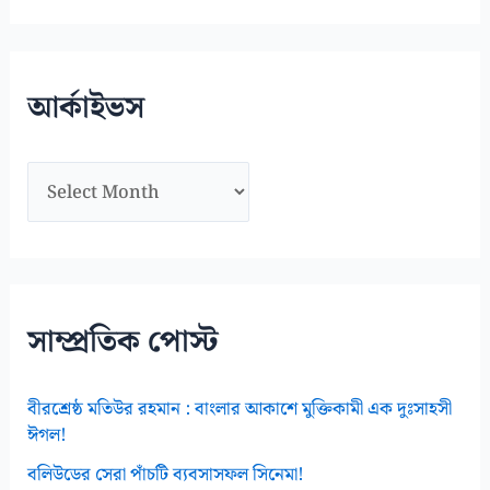
গ
স
মূ
আর্কাইভস
হ
আ
র্কা
ই
ভ
স
সাম্প্রতিক পোস্ট
বীরশ্রেষ্ঠ মতিউর রহমান : বাংলার আকাশে মুক্তিকামী এক দুঃসাহসী
ঈগল!
বলিউডের সেরা পাঁচটি ব্যবসাসফল সিনেমা!