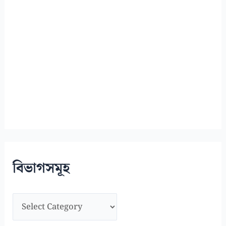
বিভাগসমূহ
বি
ভা