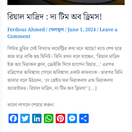
রিয়াল মাদ্রিদ : দ্য টিম অব ড্রিমস!
Ferdous Ahmed
/
খেলাধুলা
/
June 1, 2024
/
Leave a
Comment
পিটার ড্রুরির সেই বিখ্যাত কমেন্ট্রির কথা মনে আছে? ম্যাচ শেষ হতে
আর মাত্র বাকি ছয় মিনিট। তিনি তখন বলে যাচ্ছেন, ‘রিয়াল মাদ্রিদ
ইজ অ্যা মিরাকল ক্লাব, ক্রেইজি থিংস হ্যাপেন হিয়ার…’ এরপর
রদ্রিগোর অবিশ্বাস্য গোলে অবিশ্বাস্য একটা কামব্যাক। তারপর তিনি
আবার বলে উঠলেন, ‘দে প্রেইড ফর মিরাকলস এন্ড মিরাকলস
অ্যারাইভড। রিয়াল মাদ্রিদ, দ্য টিম অব ড্রিমস!’ […]
ভালো লাগলে শেয়ার করুন:
F
T
Li
W
Pi
M
S
a
w
n
h
n
es
h