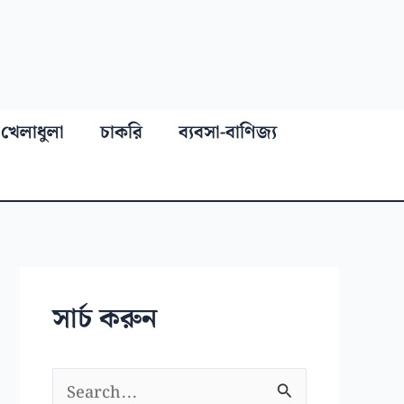
খেলাধুলা
চাকরি
ব্যবসা-বাণিজ্য
সার্চ করুন
S