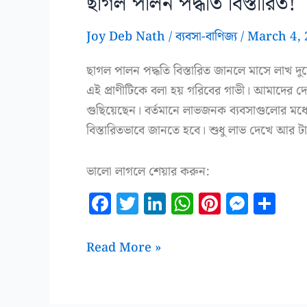
ছাগল পালন পদ্ধতি বিস্তারিত!
Joy Deb Nath
/
ব্যবসা-বাণিজ্য
/
March 4,
ছাগল পালন পদ্ধতি বিস্তারিত জানলে মাসে লাখ দু
এই প্রাণীটিকে বলা হয় গরিবের গাভী। আমাদের 
গুছিয়েছেন। বর্তমানে লাভজনক ব্যবসাগুলোর মধ
বিস্তারিতভাবে জানতে হবে। শুধু লাভ দেখে আর 
ভালো লাগলে শেয়ার করুন:
F
T
Li
W
Pi
M
S
a
w
n
h
n
es
h
c
it
k
at
te
se
a
ছাগল
Read More »
e
te
e
s
r
n
r
পালন
b
r
dI
A
es
g
e
পদ্ধতি
বিস্তারিত!