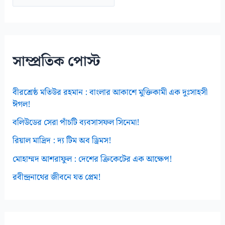
র্কা
ই
ভ
স
সাম্প্রতিক পোস্ট
বীরশ্রেষ্ঠ মতিউর রহমান : বাংলার আকাশে মুক্তিকামী এক দুঃসাহসী
ঈগল!
বলিউডের সেরা পাঁচটি ব্যবসাসফল সিনেমা!
রিয়াল মাদ্রিদ : দ্য টিম অব ড্রিমস!
মোহাম্মদ আশরাফুল : দেশের ক্রিকেটের এক আক্ষেপ!
রবীন্দ্রনাথের জীবনে যত প্রেম!