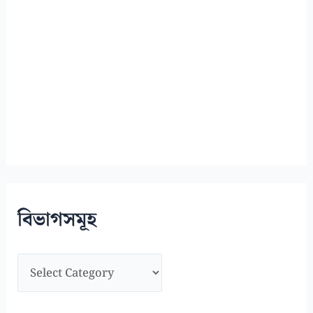
বিভাগসমূহ
বি
ভা
গ