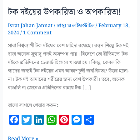
টক দইয়ের উপকারিতা ও অপকারিতা!
Israt Jahan Jannat
/
স্বাস্থ্য ও লাইফস্টাইল
/
February 18,
2024
/
1 Comment
সারা বিশ্বব্যাপী টক দইয়ের বেশ চাহিদা রয়েছে। রন্ধন শিল্পে টক দই
ছাড়া অনেক সুস্বাদু পদই অসম্পন্ন প্রায়। বিদেশে তো রীতিমতো টক
দইকে প্রতিদিনের ডেজার্ট হিসেবে খাওয়া হয়। কিন্তু, কেবল কি
স্বাদের জন্যই টক দইয়ের এমন আকাশচুম্বী জনপ্রিয়তা? উত্তর হলো-
না। টক দই আমাদের শরীরের জন্য বেশ উপকারী। তবে, অনেক
বাঙালি না জেনেও প্রতিদিনের রান্নায় টক […]
ভালো লাগলে শেয়ার করুন:
F
T
Li
W
Pi
M
S
a
w
n
h
n
es
h
c
it
k
at
te
se
a
টক
Read More »