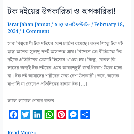
টক দইয়ের উপকারিতা ও অপকারিতা!
Israt Jahan Jannat
/
স্বাস্থ্য ও লাইফস্টাইল
/
February 18,
2024
/
1 Comment
সারা বিশ্বব্যাপী টক দইয়ের বেশ চাহিদা রয়েছে। রন্ধন শিল্পে টক দই
ছাড়া অনেক সুস্বাদু পদই অসম্পন্ন প্রায়। বিদেশে তো রীতিমতো টক
দইকে প্রতিদিনের ডেজার্ট হিসেবে খাওয়া হয়। কিন্তু, কেবল কি
স্বাদের জন্যই টক দইয়ের এমন আকাশচুম্বী জনপ্রিয়তা? উত্তর হলো-
না। টক দই আমাদের শরীরের জন্য বেশ উপকারী। তবে, অনেক
বাঙালি না জেনেও প্রতিদিনের রান্নায় টক […]
ভালো লাগলে শেয়ার করুন:
F
T
Li
W
Pi
M
S
a
w
n
h
n
es
h
c
it
k
at
te
se
a
টক
Read More »