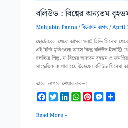
বলিউড : বিশ্বের অন্যতম বৃহত্তম 
Mehjabin Panna
/
বিনোদন জগৎ
/
April 
ছোটোবেলা থেকে আমরা সবাই হিন্দি সিনেমা থেকে
এই হিন্দি মুভিগুলো আসে কিন্তু বলিউড ইন্ডাস্ট্রি 
চলচ্চিত্র শিল্প, যা বিশ্বের অন্যতম বৃহত্তম ও জনপ
সাংস্কৃতিক ব্যাপার হয়ে উঠেছে। বলিউড সিনেমা 
ভালো লাগলে শেয়ার করুন:
F
T
Li
W
Pi
M
S
a
w
n
h
n
es
h
c
it
k
at
te
se
a
বলিউড
Read More »
e
te
e
s
r
n
r
: