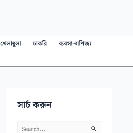
খেলাধুলা
চাকরি
ব্যবসা-বাণিজ্য
সার্চ করুন
S