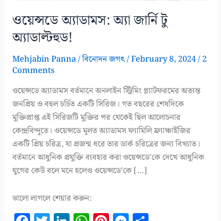
ওয়েন্সডে অ্যাডামস: অ্যা জার্নি টু
অ্যাডাল্টহুড!
Mehjabin Panna
/
বিনোদন জগৎ
/
February 8, 2024
/
2
Comments
ওয়েন্সডে অ্যাডামস বর্তমানে অনলাইন স্ট্রিমিং প্ল্যাটফরমের অত্যন্ত
জনপ্রিয় ও বহুল চর্চিত একটি সিরিজ। গত বছরের শেষদিকে
মুক্তিপ্রাপ্ত এই সিরিজটি মুক্তির পর থেকেই ছিল আলোচনার
কেন্দ্রবিন্দুতে। ওয়েন্সডে মূলত অ্যাডামস ফ্যামিলি ফ্র্যাঞ্চাইজির
একটি প্রিয় চরিত্র, যা প্রজন্ম ধরে তার ডার্ক চরিত্রের জন্য বিখ্যাত।
বর্তমানে আধুনিক প্রযুক্তি ব্যবহার করা ওয়েন্সডে’কে দেখে আধুনিক
যুগের কেউ বলে মনে হলেও ওয়েন্সডে’কে […]
ভালো লাগলে শেয়ার করুন:
F
T
Li
W
Pi
M
S