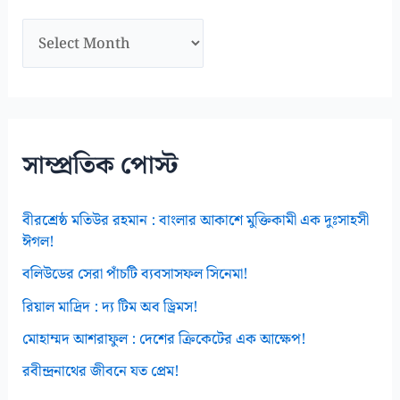
আ
র্কা
ই
ভ
স
সাম্প্রতিক পোস্ট
বীরশ্রেষ্ঠ মতিউর রহমান : বাংলার আকাশে মুক্তিকামী এক দুঃসাহসী
ঈগল!
বলিউডের সেরা পাঁচটি ব্যবসাসফল সিনেমা!
রিয়াল মাদ্রিদ : দ্য টিম অব ড্রিমস!
মোহাম্মদ আশরাফুল : দেশের ক্রিকেটের এক আক্ষেপ!
রবীন্দ্রনাথের জীবনে যত প্রেম!