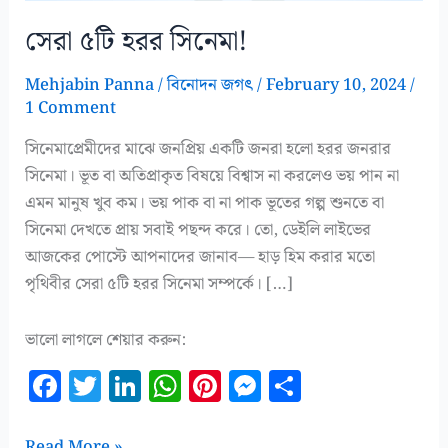
সেরা ৫টি হরর সিনেমা!
Mehjabin Panna
/
বিনোদন জগৎ
/
February 10, 2024
/
1 Comment
সিনেমাপ্রেমীদের মাঝে জনপ্রিয় একটি জনরা হলো হরর জনরার
সিনেমা। ভূত বা অতিপ্রাকৃত বিষয়ে বিশ্বাস না করলেও ভয় পান না
এমন মানুষ খুব কম। ভয় পাক বা না পাক ভূতের গল্প শুনতে বা
সিনেমা দেখতে প্রায় সবাই পছন্দ করে। তো, ডেইলি লাইভের
আজকের পোস্টে আপনাদের জানাব— হাড় হিম করার মতো
পৃথিবীর সেরা ৫টি হরর সিনেমা সম্পর্কে। […]
ভালো লাগলে শেয়ার করুন:
F
T
Li
W
Pi
M
S
a
w
n
h
n
es
h
সেরা
Read More »