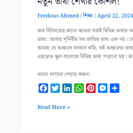
নতুন ভাষা শেখার কৌশল!
Ferdous Ahmed
/
শিক্ষা
/
April 22, 202
ভাব বিনিময়ের জন্যে আমরা সবাই বিভিন্ন ভাষায় 
ভাষা। আবার পৃথিবীর সব জাতির ভাষা এক নয়। দেশ
আমরা যে অঞ্চলে বসবাস করি, ওই অঞ্চলের ভাষাট
এছাড়াও স্কুল কলেজে বিভিন্ন ভাষা পড়ানো হয়। ত
ভালো লাগলে শেয়ার করুন:
F
T
Li
W
Pi
M
S
a
w
n
h
n
es
h
c
it
k
at
te
se
a
নতুন
Read More »
e
te
e
s
r
n
r
ভাষা
b
r
dI
A
es
g
e
শেখার
কৌশল!