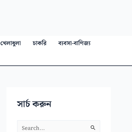
খেলাধুলা
চাকরি
ব্যবসা-বাণিজ্য
সার্চ করুন
S