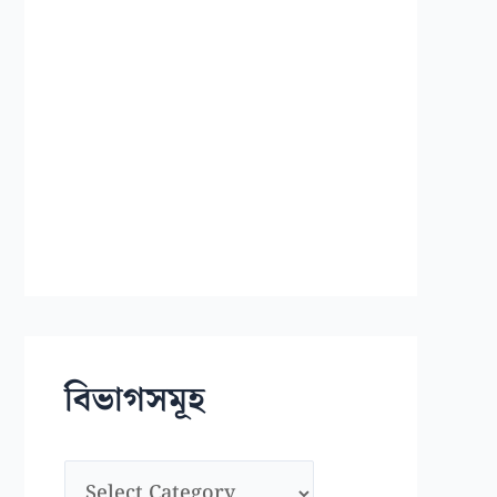
বিভাগসমূহ
বি