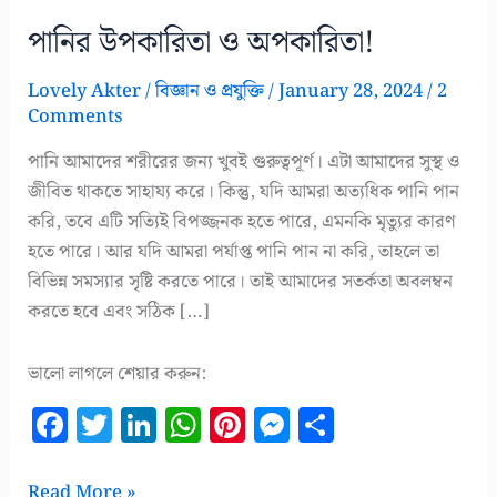
পানির উপকারিতা ও অপকারিতা!
Lovely Akter
/
বিজ্ঞান ও প্রযুক্তি
/
January 28, 2024
/
2
Comments
পানি আমাদের শরীরের জন্য খুবই গুরুত্বপূর্ণ। এটা আমাদের সুস্থ ও
জীবিত থাকতে সাহায্য করে। কিন্তু, যদি আমরা অত্যধিক পানি পান
করি, তবে এটি সত্যিই বিপজ্জনক হতে পারে, এমনকি মৃত্যুর কারণ
হতে পারে। আর যদি আমরা পর্যাপ্ত পানি পান না করি, তাহলে তা
বিভিন্ন সমস্যার সৃষ্টি করতে পারে। তাই আমাদের সতর্কতা অবলম্বন
করতে হবে এবং সঠিক […]
ভালো লাগলে শেয়ার করুন:
F
T
Li
W
Pi
M
S
a
w
n
h
n
es
h
c
it
k
at
te
se
a
পানির
Read More »