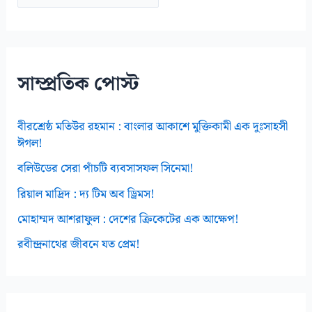
র্কা
ই
ভ
স
সাম্প্রতিক পোস্ট
বীরশ্রেষ্ঠ মতিউর রহমান : বাংলার আকাশে মুক্তিকামী এক দুঃসাহসী
ঈগল!
বলিউডের সেরা পাঁচটি ব্যবসাসফল সিনেমা!
রিয়াল মাদ্রিদ : দ্য টিম অব ড্রিমস!
মোহাম্মদ আশরাফুল : দেশের ক্রিকেটের এক আক্ষেপ!
রবীন্দ্রনাথের জীবনে যত প্রেম!