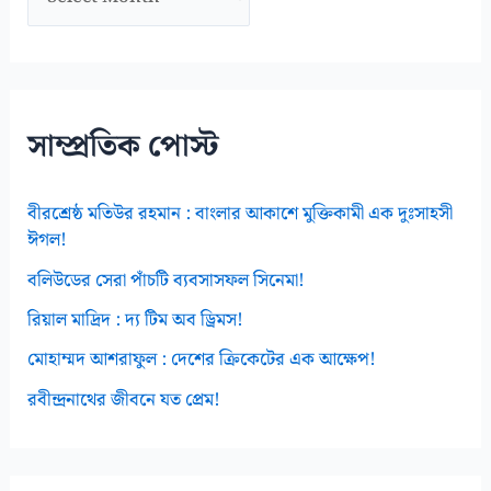
র্কা
ই
ভ
স
সাম্প্রতিক পোস্ট
বীরশ্রেষ্ঠ মতিউর রহমান : বাংলার আকাশে মুক্তিকামী এক দুঃসাহসী
ঈগল!
বলিউডের সেরা পাঁচটি ব্যবসাসফল সিনেমা!
রিয়াল মাদ্রিদ : দ্য টিম অব ড্রিমস!
মোহাম্মদ আশরাফুল : দেশের ক্রিকেটের এক আক্ষেপ!
রবীন্দ্রনাথের জীবনে যত প্রেম!