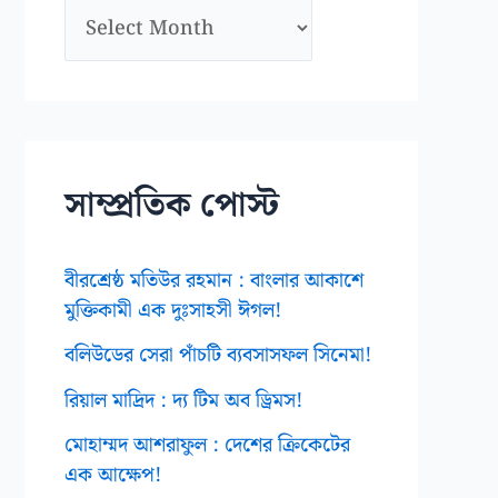
আ
র্কা
ই
ভ
স
সাম্প্রতিক পোস্ট
বীরশ্রেষ্ঠ মতিউর রহমান : বাংলার আকাশে
মুক্তিকামী এক দুঃসাহসী ঈগল!
বলিউডের সেরা পাঁচটি ব্যবসাসফল সিনেমা!
রিয়াল মাদ্রিদ : দ্য টিম অব ড্রিমস!
মোহাম্মদ আশরাফুল : দেশের ক্রিকেটের
এক আক্ষেপ!