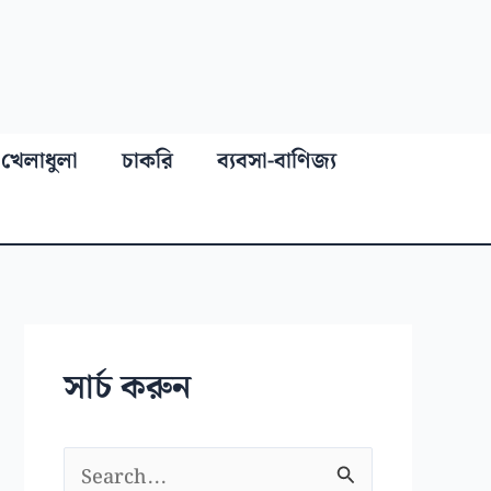
খেলাধুলা
চাকরি
ব্যবসা-বাণিজ্য
সার্চ করুন
S