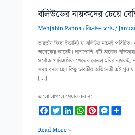
বলিউডের নায়কদের চেয়ে বেশি 
Mehjabin Panna
/
বিনোদন জগৎ
/
Janua
ভারতীয় ফিল্ম ইন্ডাস্ট্রি যা বলিউড নামেই পরিচিত
অনেকের কাছেই। পাশাপাশি এটি অনেক প্রতিভাব
সর্বোচ্চ পারিশ্রমিক পেতেন কেবল ছবির নায়কই, 
সময় বদলেছে। কিছু ভারতীয় অভিনেত্রী এই পুরুষ
[…]
ভালো লাগলে শেয়ার করুন:
F
T
Li
W
Pi
M
S
a
w
n
h
n
es
h
c
it
k
at
te
se
a
বলিউডের
Read More »