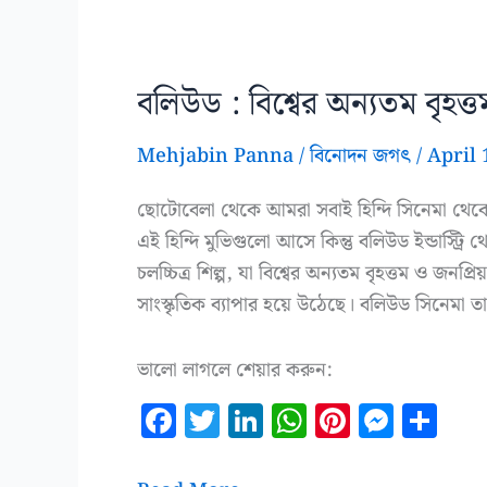
বলিউড : বিশ্বের অন্যতম বৃহত্তম 
Mehjabin Panna
/
বিনোদন জগৎ
/
April 
ছোটোবেলা থেকে আমরা সবাই হিন্দি সিনেমা থেকে
এই হিন্দি মুভিগুলো আসে কিন্তু বলিউড ইন্ডাস্ট্রি 
চলচ্চিত্র শিল্প, যা বিশ্বের অন্যতম বৃহত্তম ও জনপ
সাংস্কৃতিক ব্যাপার হয়ে উঠেছে। বলিউড সিনেমা ত
ভালো লাগলে শেয়ার করুন:
F
T
Li
W
Pi
M
S
a
w
n
h
n
es
h