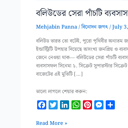
বলিউডের সেরা পাঁচটি ব্যবসা
Mehjabin Panna
/
বিনোদন জগৎ
/
July 3
বলিউড ভারত তো বটেই, পুরো পৃথিবীর অন্যতম জনপ্
ইন্ডাস্ট্রিটি উপহার দিয়েছে অসংখ্য জনপ্রিয় ও
জেনে নেওয়া যাক— বলিউডের সেরা পাঁচটি ব্যবসা
ব্যবসাসফল সিনেমা ১. সিক্রেট সুপারস্টার সিক্রেট
বাজেটের এই মুভিটি […]
ভালো লাগলে শেয়ার করুন:
F
T
Li
W
Pi
M
S
a
w
n
h
n
es
h
c
it
k
at
te
se
a
বলিউডের
Read More »