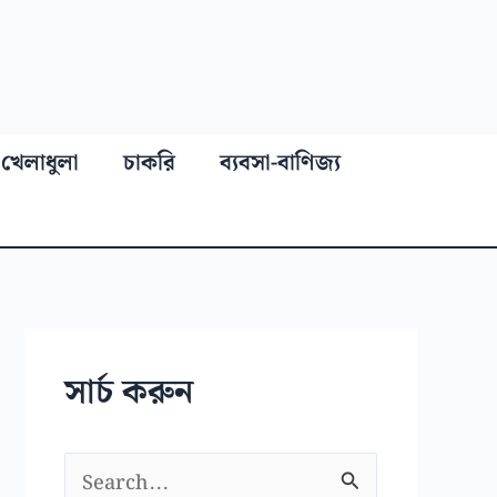
খেলাধুলা
চাকরি
ব্যবসা-বাণিজ্য
সার্চ করুন
S