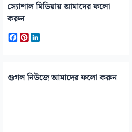
c
স্যোশাল মিডিয়ায় আমাদের ফলো
h
করুন
f
o
F
P
L
r
a
i
i
:
c
n
n
e
t
k
b
e
e
গুগল নিউজে আমাদের ফলো করুন
o
r
d
o
e
I
k
s
n
t