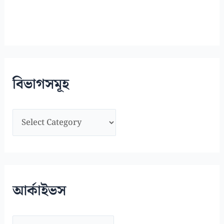
বিভাগসমূহ
বি
ভা
গ
স
মূ
আর্কাইভস
হ
আ