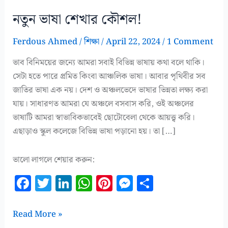
নতুন ভাষা শেখার কৌশল!
Ferdous Ahmed
/
শিক্ষা
/
April 22, 2024
/
1 Comment
ভাব বিনিময়ের জন্যে আমরা সবাই বিভিন্ন ভাষায় কথা বলে থাকি।
সেটা হতে পারে প্রমিত কিংবা আঞ্চলিক ভাষা। আবার পৃথিবীর সব
জাতির ভাষা এক নয়। দেশ ও অঞ্চলভেদে ভাষার ভিন্নতা লক্ষ্য করা
যায়। সাধারণত আমরা যে অঞ্চলে বসবাস করি, ওই অঞ্চলের
ভাষাটি আমরা স্বাভাবিকভাবেই ছোটোবেলা থেকে আয়ত্ত্ব করি।
এছাড়াও স্কুল কলেজে বিভিন্ন ভাষা পড়ানো হয়। তা […]
ভালো লাগলে শেয়ার করুন:
F
T
Li
W
Pi
M
S
a
w
n
h
n
es
h
c
it
k
at
te
se
a
নতুন
Read More »
ভাষা