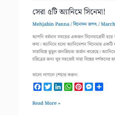
সেরা ৫টি অ্যানিমে সিনেমা!
Mehjabin Panna
/
বিনোদন জগৎ
/
March
আপনি বর্তমান সময়ের একজন সিনেমাপ্রেমী হয়ে থ
কথা। অ্যানিমে হলো অ্যানিমেশন সিনেমার একটি ধা
সারাবিশ্বে তুমুল জনপ্রিয়তা অর্জন করেছে। অ্যানিম
চরিত্রের জন্য খুব সহজেই সারা বিশ্বের দর্শকদের
ভালো লাগলে শেয়ার করুন:
F
T
Li
W
Pi
M
S
a
w
n
h
n
es
h
c
it
k
at
te
se
a
সেরা
Read More »
e
te
e
s
r
n
r
৫টি