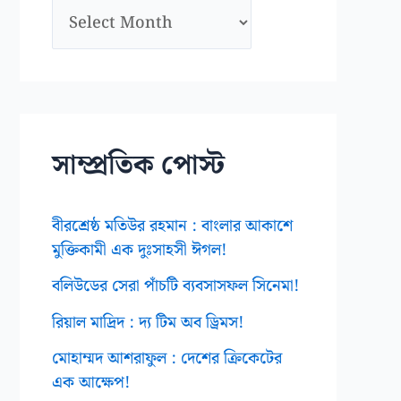
আ
র্কা
ই
ভ
স
সাম্প্রতিক পোস্ট
বীরশ্রেষ্ঠ মতিউর রহমান : বাংলার আকাশে
মুক্তিকামী এক দুঃসাহসী ঈগল!
বলিউডের সেরা পাঁচটি ব্যবসাসফল সিনেমা!
রিয়াল মাদ্রিদ : দ্য টিম অব ড্রিমস!
মোহাম্মদ আশরাফুল : দেশের ক্রিকেটের
এক আক্ষেপ!