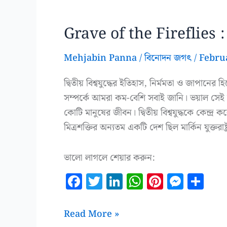
Grave of the Fireflies : 
Mehjabin Panna
/
বিনোদন জগৎ
/
Febru
দ্বিতীয় বিশ্বযুদ্ধের ইতিহাস, নির্মমতা ও জাপান
সম্পর্কে আমরা কম-বেশি সবাই জানি। ভয়াল সেই য
কোটি মানুষের জীবন। দ্বিতীয় বিশ্বযুদ্ধকে কেন্দ্র কর
মিত্রশক্তির অন্যতম একটি দেশ ছিল মার্কিন যুক্তরাষ্ট
ভালো লাগলে শেয়ার করুন:
F
T
Li
W
Pi
M
S
a
w
n
h
n
es
h
c
it
k
at
te
se
a
Grave
Read More »