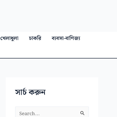
খেলাধুলা
চাকরি
ব্যবসা-বাণিজ্য
সার্চ করুন
S