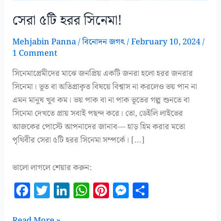
সেরা ৫টি হরর সিনেমা!
Mehjabin Panna
/
বিনোদন জগৎ
/
February 10, 2024
/
1 Comment
সিনেমাপ্রেমীদের মাঝে জনপ্রিয় একটি জনরা হলো হরর জনরার
সিনেমা। ভূত বা অতিপ্রাকৃত বিষয়ে বিশ্বাস না করলেও ভয় পান না
এমন মানুষ খুব কম। ভয় পাক বা না পাক ভূতের গল্প শুনতে বা
সিনেমা দেখতে প্রায় সবাই পছন্দ করে। তো, ডেইলি লাইভের
আজকের পোস্টে আপনাদের জানাব— হাড় হিম করার মতো
পৃথিবীর সেরা ৫টি হরর সিনেমা সম্পর্কে। […]
ভালো লাগলে শেয়ার করুন:
F
T
Li
W
Pi
M
S
a
w
n
h
n
es
h
সেরা
Read More »