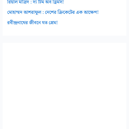
রিয়াল মাদ্রিদ : দ্য টিম অব ড্রিমস!
মোহাম্মদ আশরাফুল : দেশের ক্রিকেটের এক আক্ষেপ!
রবীন্দ্রনাথের জীবনে যত প্রেম!