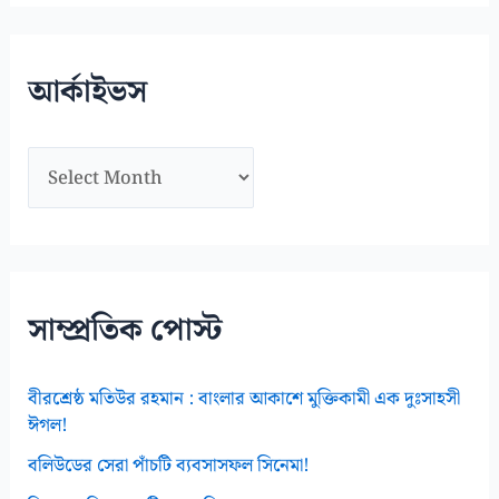
স
মূ
আর্কাইভস
হ
আ
র্কা
ই
ভ
স
সাম্প্রতিক পোস্ট
বীরশ্রেষ্ঠ মতিউর রহমান : বাংলার আকাশে মুক্তিকামী এক দুঃসাহসী
ঈগল!
বলিউডের সেরা পাঁচটি ব্যবসাসফল সিনেমা!