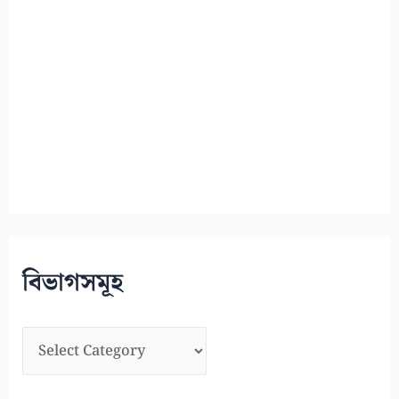
বিভাগসমূহ
বি
ভা
গ