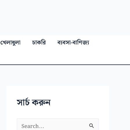
খেলাধুলা
চাকরি
ব্যবসা-বাণিজ্য
সার্চ করুন
S