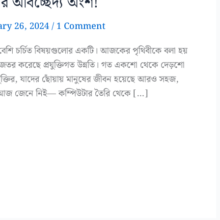
িবীর অবিচ্ছেদ্য অংশ!
ary 26, 2024
/
1 Comment
েয়ে বেশি চর্চিত বিষয়গুলোর একটি। আজকের পৃথিবীকে বলা হয়
 সহজতর করেছে প্রযুক্তিগত উন্নতি। গত একশো থেকে দেড়শো
যুক্তির, যাদের ছোঁয়ায় মানুষের জীবন হয়েছে আরও সহজ,
ুন আজ জেনে নিই— কম্পিউটার তৈরি থেকে […]