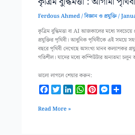
কৃত্রিম বুদ্ধিমত্তা : আগামী পৃথ
Ferdous Ahmed
/
বিজ্ঞান ও প্রযুক্তি
/
Janu
কৃত্রিম বুদ্ধিমত্তা বা AI আজকালের মধ্যে সবচ
প্রযুক্তির পৃথিবী। আধুনিক পৃথিবীকে এই সময়ে
বছরে পৃথিবী দেখেছে অসংখ্য মানব কল্যাণকর প্র
গতিশীল। যাদের মধ্যে কম্পিউটার অন্যতম! চল
ভালো লাগলে শেয়ার করুন:
F
T
Li
W
Pi
M
S
a
w
n
h
n
es
h
c
it
k
at
te
se
a
কৃত্রিম
Read More »
e
te
e
s
r
n
r
বুদ্ধিমত্তা
b
r
dI
A
es
g
e
:
আগামী