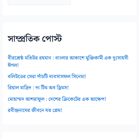
র্কা
ই
ভ
স
সাম্প্রতিক পোস্ট
বীরশ্রেষ্ঠ মতিউর রহমান : বাংলার আকাশে মুক্তিকামী এক দুঃসাহসী
ঈগল!
বলিউডের সেরা পাঁচটি ব্যবসাসফল সিনেমা!
রিয়াল মাদ্রিদ : দ্য টিম অব ড্রিমস!
মোহাম্মদ আশরাফুল : দেশের ক্রিকেটের এক আক্ষেপ!
রবীন্দ্রনাথের জীবনে যত প্রেম!