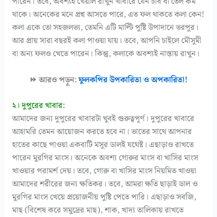
পারেন। তবে, অবশ্যই খেয়াল রাখুন খাবারে যেন চর্বি বা তেল কম
থাকে। অনেকের মনে প্রশ্ন আসতে পারে, এত ফল থাকতে কলা কেন!
কলা একে তো সহজলভ্য, তেমনি এটি মাল্টি পুষ্টি উপাদানে ভরপুর।
আর প্রায় সারা বছরই কলা পাওয়া যায়। তবে, আপনি চাইলে মৌসুমী
বা অন্য ফলও খেতে পারেন। কিন্তু, কলাকে অবশ্যই নাস্তায় রাখুন।
⏩ আরও পড়ুন:
ফুলকপির উপকারিতা ও অপকারিতা!
২। দুপুরের খাবার:
আমাদের জন্য দুপুরের খাবারটা খুবই গুরুত্বপূর্ণ। দুপুরের খাবারে
আহামরি তেমন আয়োজন করতে হবে না। ভাতের সাথে আপনার
হাতের কাছে পাওয়া একবাটি মসুর ডালই যথেষ্ট। এছাড়াও রাখতে
পারেন মুরগির মাংস। অনেকে অবশ্য গোরুর মাংস বা খাসির মাংস
খাওয়ার পরামর্শ দেয়। তবে, গোরু বা খাসির মাংস নিয়মিত খাওয়া
আমাদের শরীরের জন্য ক্ষতিকর। তবে, আমরা ক্ষতি ছাড়াই ডাল ও
মুরগির মাংস খেয়ে প্রয়োজনীয় পুষ্টি পেতে পারি। এছাড়াও সবজি,
মাছ (বিশেষ করে সমুদ্রের মাছ), শাক, খাদ্য তালিকায় রাখতে