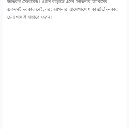
ক্ষতিকর স্টেরয়েড। ওজন বাড়াতে এসব লোভনীয় জিনিসের
একদমই দরকার নেই, বরং আপনার আশেপাশে থাকা প্রতিদিনকার
চেনা খাদ্যই বাড়াবে ওজন।