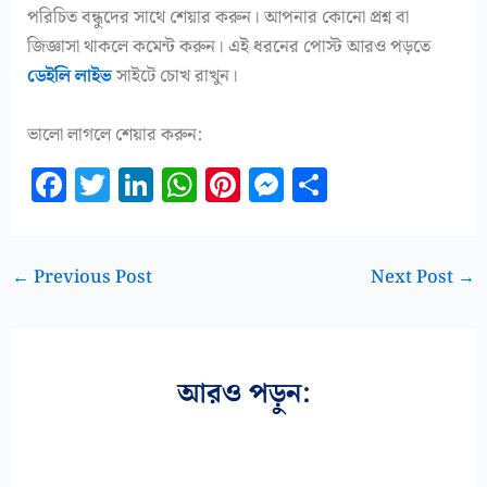
পরিচিত বন্ধুদের সাথে শেয়ার করুন। আপনার কোনো প্রশ্ন বা
জিজ্ঞাসা থাকলে কমেন্ট করুন। এই ধরনের পোস্ট আরও পড়তে
ডেইলি লাইভ
সাইটে চোখ রাখুন।
ভালো লাগলে শেয়ার করুন:
F
T
Li
W
Pi
M
S
a
w
n
h
n
es
h
c
it
k
at
te
se
a
e
te
e
s
r
n
r
←
Previous Post
Next Post
→
b
r
dI
A
es
g
e
o
n
p
t
e
o
p
r
আরও পড়ুন:
k