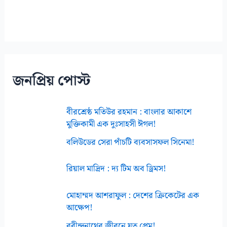
জনপ্রিয় পোস্ট
বীরশ্রেষ্ঠ মতিউর রহমান : বাংলার আকাশে
মুক্তিকামী এক দুঃসাহসী ঈগল!
বলিউডের সেরা পাঁচটি ব্যবসাসফল সিনেমা!
রিয়াল মাদ্রিদ : দ্য টিম অব ড্রিমস!
মোহাম্মদ আশরাফুল : দেশের ক্রিকেটের এক
আক্ষেপ!
রবীন্দ্রনাথের জীবনে যত প্রেম!