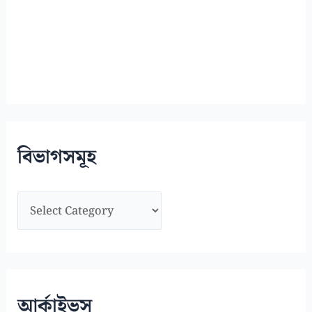
বিভাগসমূহ
বি
ভা
গ
স
মূ
আর্কাইভস