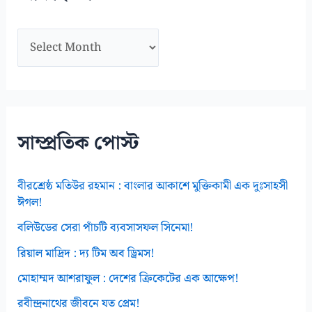
হ
আ
র্কা
ই
ভ
স
সাম্প্রতিক পোস্ট
বীরশ্রেষ্ঠ মতিউর রহমান : বাংলার আকাশে মুক্তিকামী এক দুঃসাহসী
ঈগল!
বলিউডের সেরা পাঁচটি ব্যবসাসফল সিনেমা!
রিয়াল মাদ্রিদ : দ্য টিম অব ড্রিমস!
মোহাম্মদ আশরাফুল : দেশের ক্রিকেটের এক আক্ষেপ!
রবীন্দ্রনাথের জীবনে যত প্রেম!