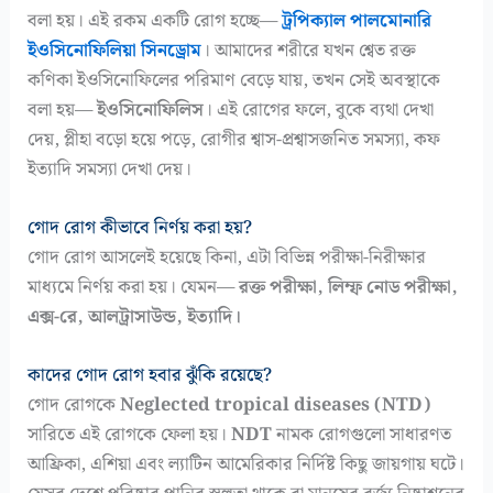
বলা হয়। এই রকম একটি রোগ হচ্ছে—
ট্রপিক্যাল পালমোনারি
ইওসিনোফিলিয়া সিনড্রোম
। আমাদের শরীরে যখন শ্বেত রক্ত
কণিকা ইওসিনোফিলের পরিমাণ বেড়ে যায়, তখন সেই অবস্থাকে
বলা হয়—
ইওসিনোফিলিস
। এই রোগের ফলে, বুকে ব্যথা দেখা
দেয়, প্লীহা বড়ো হয়ে পড়ে, রোগীর শ্বাস-প্রশ্বাসজনিত সমস্যা, কফ
ইত্যাদি সমস্যা দেখা দেয়।
গোদ রোগ কীভাবে নির্ণয় করা হয়?
গোদ রোগ আসলেই হয়েছে কিনা, এটা বিভিন্ন পরীক্ষা-নিরীক্ষার
মাধ্যমে নির্ণয় করা হয়। যেমন—
রক্ত পরীক্ষা, লিম্ফ নোড পরীক্ষা,
এক্স-রে, আলট্রাসাউন্ড, ইত্যাদি।
কাদের গোদ রোগ হবার ঝুঁকি রয়েছে?
গোদ রোগকে
Neglected tropical diseases (NTD)
সারিতে এই রোগকে ফেলা হয়।
NDT
নামক রোগগুলো সাধারণত
আফ্রিকা, এশিয়া এবং ল্যাটিন আমেরিকার নির্দিষ্ট কিছু জায়গায় ঘটে।