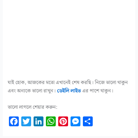
যাই হোক, আজকের মতো এখানেই শেষ করছি। নিজে ভালো থাকুন
এবং অন্যকে ভালো রাখুন।
ডেইলি লাইভ
এর পাশে থাকুন।
ভালো লাগলে শেয়ার করুন:
F
T
Li
W
Pi
M
S
a
w
n
h
n
es
h