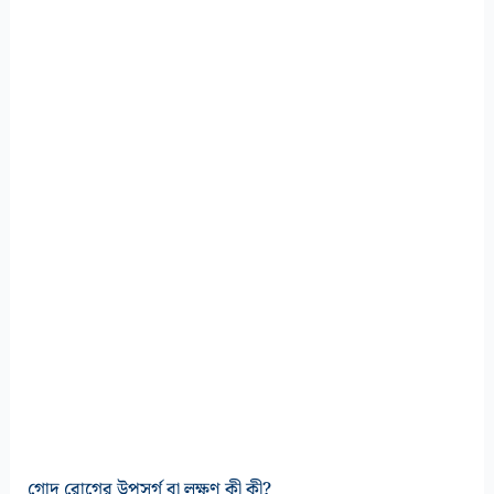
গোদ রোগের উপসর্গ বা লক্ষণ কী কী?