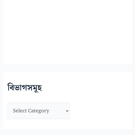
বিভাগসমূহ
বি
ভা
গ