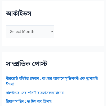
স
মূ
আর্কাইভস
হ
আ
র্কা
ই
ভ
স
সাম্প্রতিক পোস্ট
বীরশ্রেষ্ঠ মতিউর রহমান : বাংলার আকাশে মুক্তিকামী এক দুঃসাহসী
ঈগল!
বলিউডের সেরা পাঁচটি ব্যবসাসফল সিনেমা!
রিয়াল মাদ্রিদ : দ্য টিম অব ড্রিমস!