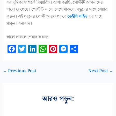
এর ভূমিকা সম্পর্কে বিস্তারিত। আশা করছি, পোস্টটি আপনাদের
ভালো লেগেছে। পোস্টটি ভালো লেগে থাকলে, বন্ধুদের সাথে শেয়ার
করুন। এই ধরনের পোস্ট আরও পড়তে
ডেইলি লাইভ
এর সাথে
থাকুন। ধন্যবাদ।
ভালো লাগলে শেয়ার করুন:
F
T
Li
W
Pi
M
S
a
w
n
h
n
es
h
c
it
k
at
te
se
a
e
te
e
s
r
n
r
←
Previous Post
Next Post
→
b
r
dI
A
es
g
e
o
n
p
t
e
o
p
r
আরও পড়ুন:
k