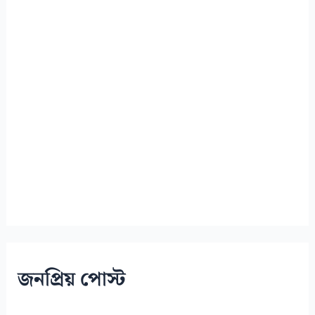
k
s
n
t
জনপ্রিয় পোস্ট