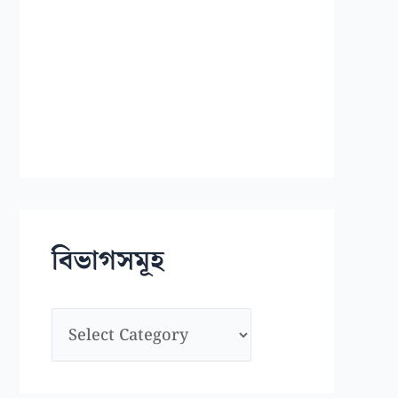
বিভাগসমূহ
বি
ভা
গ