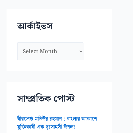
স
মূ
আর্কাইভস
হ
আ
র্কা
ই
ভ
স
সাম্প্রতিক পোস্ট
বীরশ্রেষ্ঠ মতিউর রহমান : বাংলার আকাশে
মুক্তিকামী এক দুঃসাহসী ঈগল!