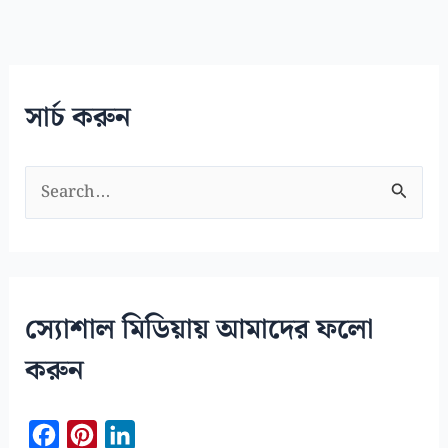
সার্চ করুন
S
e
a
r
c
স্যোশাল মিডিয়ায় আমাদের ফলো
h
করুন
f
o
F
P
L
r