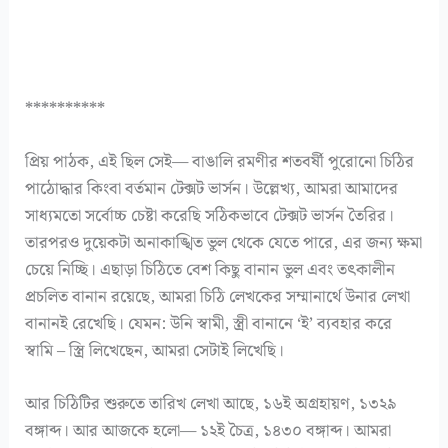
**********
প্রিয় পাঠক, এই ছিল সেই— বাঙালি রমণীর শতবর্ষী পুরোনো চিঠির
পাঠোদ্ধার কিংবা বর্তমান টেক্সট ভার্সন। উল্লেখ্য, আমরা আমাদের
সাধ্যমতো সর্বোচ্চ চেষ্টা করেছি সঠিকভাবে টেক্সট ভার্সন তৈরির।
তারপরও দুয়েকটা অনাকাঙ্খিত ভুল থেকে যেতে পারে, এর জন্য ক্ষমা
চেয়ে নিচ্ছি। এছাড়া চিঠিতে বেশ কিছু বানান ভুল এবং তৎকালীন
প্রচলিত বানান রয়েছে, আমরা চিঠি লেখকের সম্মানার্থে উনার লেখা
বানানই রেখেছি। যেমন: উনি স্বামী, স্ত্রী বানানে ‘ই’ ব্যবহার করে
স্বামি – স্ত্রি লিখেছেন, আমরা সেটাই লিখেছি।
আর চিঠিটির শুরুতে তারিখ লেখা আছে, ১৬ই অগ্রহায়ণ, ১৩২৯
বঙ্গাব্দ। আর আজকে হলো— ১২ই চৈত্র, ১৪৩০ বঙ্গাব্দ। আমরা