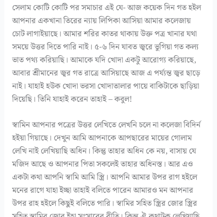
সেলাম কোটি কোটি পর সমাচার এই যে- আজ কয়েক দিন গত হইল
আপনার একখানা তিরের ন্যায় লিপিকা আসিয়া আমার কলেজায়
চোট লাগাইয়াছে। আমার শরির কাতর থাকায় উক্ত পত্র খানার যথা
সময়ে উত্তর দিতে পারি নাই। ৫-৬ দিন যাবত জ্বরে ভুগিয়া গত কল্য
ভাত পথ্য করিয়াছি। আমাকে যদি খোদা একটু আরোগ্য করিয়াছে,
আবার শ্রীমানের জ্বর গত রাত্রে আসিয়াছে আজ এ পর্য্যন্ত জ্বর ছাড়ে
নাই। যাহাই হউক খোদা ভরসা খোদাতালার পায়ে বাকিটাকে ছাড়িয়া
দিয়েছি। তিনি যাহাই করেন তাহাই – কবুল!
স্বামিন আপনার পত্রের উত্তর লেখিতে লেখনি চলে না কলেজা বিদির্ন
হইয়া গিয়াছে। দেখুন আমি আপনাকে আপছারের মায়ের গোলাম
লেখি নাই লেখিয়াছি অধিন। কিন্তু তাহার অধিন কে নয়, বাসায় যে
মজিদ আছে ও আপনার পিতা সকলেই তাহার অধিনস্ত। আর এও
একটা কথা আপনি স্বামি আমি স্ত্রি। আপনি আমার উপর রাগ হইলে
মনের রাগে যাহা ইচ্ছা তাহাই বলিতে পারেন আমারও মন আপনার
উপর রাহ হইলে কিছুই বলিতে পারি। স্বামির সহিত স্ত্রির জোর স্ত্রির
সহিত স্বামির জোর ইহা সংসারের রীতি। কিন্তু ঐ কথাটুক লেখিয়াছি