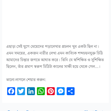
এছাড়া সেই যুগে মেয়েদের পড়ালেখার প্রচলন খুব একটা ছিল না।
এমন সময়ের, একজন নারীর লেখা এমন কাব্যিক শব্দচয়নযুক্ত চিঠি
আমাদের চিন্তার জগতে আঘাত করে। তিনি যে স্বশিক্ষিত ও সুশিক্ষিত
ছিলেন, তাঁর প্রমাণ স্বরূপ চিঠিটা কালের সাক্ষী হয়ে থেকে গেল…।
ভালো লাগলে শেয়ার করুন:
F
T
Li
W
Pi
M
S
a
w
n
h
n
es
h
c
it
k
at
te
se
a