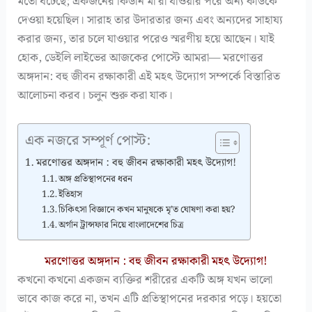
মতো ঘটেছে; একজনের কিডনি মা’রা যাওয়ার পরে অন্য কাউকে
দেওয়া হয়েছিল। সারাহ তার উদারতার জন্য এবং অন্যদের সাহায্য
করার জন্য, তার চলে যাওয়ার পরেও স্মরণীয় হয়ে আছেন। যাই
হোক, ডেইলি লাইভের আজকের পোস্টে আমরা— মরণোত্তর
অঙ্গদান: বহু জীবন রক্ষাকারী এই মহৎ উদ্যোগ সম্পর্কে বিস্তারিত
আলোচনা করব। চলুন শুরু করা যাক।
এক নজরে সম্পূর্ণ পোস্ট:
মরণোত্তর অঙ্গদান : বহু জীবন রক্ষাকারী মহৎ উদ্যোগ!
অঙ্গ প্রতিস্থাপনের ধরন
ইতিহাস
চিকিৎসা বিজ্ঞানে কখন মানুষকে মৃ’ত ঘোষণা করা হয়?
অর্গান ট্রান্সফার নিয়ে বাংলাদেশের চিত্র
মরণোত্তর অঙ্গদান : বহু জীবন রক্ষাকারী মহৎ উদ্যোগ!
কখনো কখনো একজন ব্যক্তির শরীরের একটি অঙ্গ যখন ভালো
ভাবে কাজ করে না, তখন এটি প্রতিস্থাপনের দরকার পড়ে। হয়তো