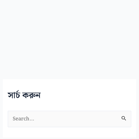
সার্চ করুন
S
e
a