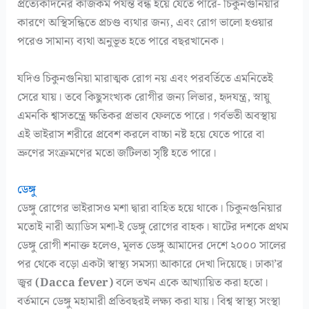
প্রত্যেকদিনের কাজকর্ম পর্যন্ত বন্ধ হয়ে যেতে পারে- চিকুনগুনিয়ার
কারণে অস্থিসন্ধিতে প্রচণ্ড ব্যথার জন্য, এবং রোগ ভালো হওয়ার
পরেও সামান্য ব্যথা অনুভূত হতে পারে বছরখানেক।
যদিও চিকুনগুনিয়া মারাত্মক রোগ নয় এবং পরবর্তিতে এমনিতেই
সেরে যায়। তবে কিছুসংখ্যক রোগীর জন্য লিভার, হৃদযন্ত্র, স্নায়ু
এমনকি শ্বাসতন্ত্রে ক্ষতিকর প্রভাব ফেলতে পারে। গর্বভতী অবস্থায়
এই ভাইরাস শরীরে প্রবেশ করলে বাচ্চা নষ্ট হয়ে যেতে পারে বা
ভ্রুণের সংক্রমণের মতো জটিলতা সৃষ্টি হতে পারে।
ডেঙ্গু
ডেঙ্গু রোগের ভাইরাসও মশা দ্বারা বাহিত হয়ে থাকে। চিকুনগুনিয়ার
মতোই নারী অ্যাডিস মশা-ই ডেঙ্গু রোগের বাহক। ষাটের দশকে প্রথম
ডেঙ্গু রোগী শনাক্ত হলেও, মূলত ডেঙ্গু আমাদের দেশে ২০০০ সালের
পর থেকে বড়ো একটা স্বাস্থ্য সমস্যা আকারে দেখা দিয়েছে। ঢাকা’র
জ্বর
(Dacca fever)
বলে তখন একে আখ্যায়িত করা হতো।
বর্তমানে ডেঙ্গু মহামারী প্রতিবছরই লক্ষ্য করা যায়। বিশ্ব স্বাস্থ্য সংস্থা