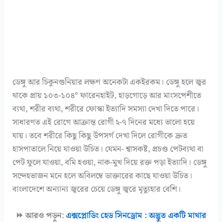
ডেঙ্গু আর চিকুনগুনিয়ার লক্ষণ অনেকটা একইরকম। ডেঙ্গু হলে জ্বর
থাকে প্রায় ১০৩-১০৪° ফারেনহাইট, হাড়গোড়ে আর মাংসপেশীতে
ব্যথা, শরীর ব্যথা, শরীরে ফোস্কা ইত্যাদি সমস্যা দেখা দিতে পারে।
সাধারণত এই রোগে আক্রান্ত রোগী ২-৭ দিনের মধ্যে ভালো হয়ে
যায়। তবে শরীরে কিছু কিছু উপসর্গ দেখা দিলে রোগীকে দ্রুত
হাসপাতালে নিয়ে যাওয়া উচিত। যেমন- শ্বাসকষ্ট, প্রচণ্ড পেটব্যথা বা
পেট ফুলে যাওয়া, বমি হওয়া, নাক-মুখ দিয়ে রক্ত পড়া ইত্যাদি। ডেঙ্গু
সন্দেহভাজন মনে হলে অবিলম্বে ডাক্তারের কাছে যাওয়া উচিত।
বাংলাদেশে অন্যান্য জ্বরের চেয়ে ডেঙ্গু জ্বরে মৃত্যুহার বেশি।
⏩ আরও পড়ুন:
এক্সপ্লোডিং হেড সিনড্রোম : অদ্ভুত একটি মাথার