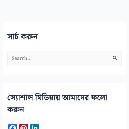
সার্চ করুন
S
e
a
r
c
স্যোশাল মিডিয়ায় আমাদের ফলো
h
করুন
f
o
F
P
L
r