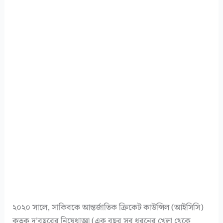
২০২০ সালে, সাকিবকে আন্তর্জাতিক ক্রিকেট কাউন্সিল (আইসিসি)
কতৃক দু’বছরের নিষেধাজ্ঞা (এক বছর সব ধরনের খেলা থেকে