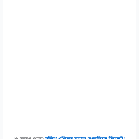
⏩ আরও পড়ুন:
দক্ষিণ এশিয়ার সমাজ-সংস্কৃতিতে ক্রিকেট!