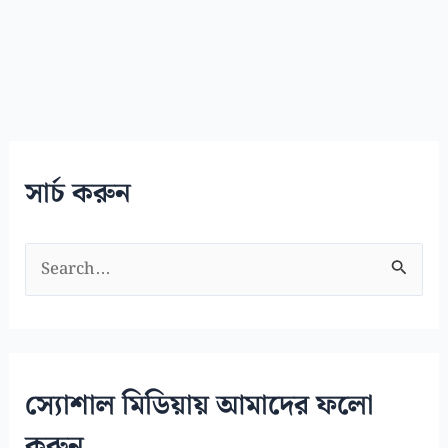
সার্চ করুন
S
e
a
r
c
স্যোশাল মিডিয়ায় আমাদের ফলো
h
করুন