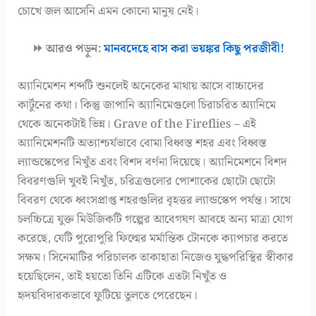
চোখে জল আসেনি এমন কোনো মানুষ নেই।
⏩ আরও পড়ুন:
মানবদেহে বাস করা ভয়ঙ্কর কিছু পরজীবী!
অ্যানিমেশন শব্দটি শুনলেই অনেকের মাথায় আসে বাচ্চাদের
কার্টুনের কথা। কিন্তু জাপানি অ্যানিমেগুলো চিরাচরিত অ্যানিমে
থেকে অনেকটাই ভিন্ন। Grave of the Fireflies – এই
অ্যানিমেশনটি অত্যাশ্চর্যভাবে বোমা বিধ্বস্ত শহর এবং বিধ্বস্ত
ল্যান্ডস্কেপের নিখুঁত এবং বিশদ বর্ণনা দিয়েছে। অ্যানিমেশনে বিশদ
বিবরণগুলি খুবই নিখুঁত, চরিত্রগুলোর পোশাকের ছোটো ছোটো
বিবরণ থেকে ধ্বংসপ্রাপ্ত শহরগুলির বৃহত্তর ল্যান্ডস্কেপ পর্যন্ত। সাথে
চলচ্চিত্রে যুক্ত মিউজিকটি গল্পের আবেগঘণ আবহে অন্য মাত্রা যোগ
করেছে, যেটি পুরোপুরি ফিল্মের মর্মান্তিক টোনকে ক্যাপচার করতে
সক্ষম। সিনেমাটির পরিচালক তাকাহাতা নিজেও যুদ্ধপরিস্থির স্বীকার
হয়েছিলেন, তাই হয়তো তিনি এটিকে এতটা নিখুঁত ও
হৃদয়বিদারকভাবে ফুটিয়ে তুলতে পেরেছেন।