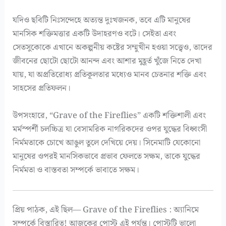
যদিও ছবিটি নিঃসন্দেহে অত্যন্ত দুঃখজনক, তবে এটি মানুষের
মানসিক শক্তিমত্তার একটি উদাহরণও বটে। সেইতা এবং
সেতসুকোকে এখানে অকল্পনীয় কষ্টের সম্মুখীন হওয়া সত্ত্বেও, তাদের
জীবনের ছোটো ছোটো আনন্দ এবং আশার মুহূর্ত খুঁজে নিতে দেখা
যায়, যা অপ্রতিরোধ্য প্রতিকূলতার মধ্যেও মানব চেতনার শক্তি এবং
সাহসের প্রতিফলন।
উপসংহারে, “Grave of the Fireflies” একটি শক্তিশালী এবং
মর্মস্পর্শী চলচ্চিত্র যা বেসামরিক নাগরিকদের ওপর যুদ্ধের বিধ্বংসী
নির্মমতাকে চোখে আঙুল তুলে দেখিয়ে দেয়। সিনেমাটি যেকোনো
মানুষের ওপরই মানসিকভাবে প্রভাব ফেলতে সক্ষম, তাকে যুদ্ধের
নির্মমতা ও বাস্তবতা সম্পর্কে ভাবাতে সক্ষম।
প্রিয় পাঠক, এই ছিল— Grave of the Fireflies : অ্যানিমে
সম্পর্কে বিস্তারিত! আজকের পোস্ট এই পর্যন্ত। পোস্টটি ভালো