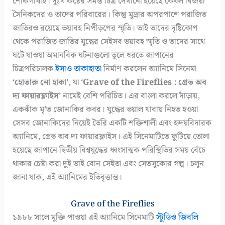
শোকগাঁথাই। দুঃখ কষ্টের সমস্ত চিত্র দেখানো হয়েছে কেবল বিজয়ী
সৈনিকদের ও তাদের পরিবারের। কিন্তু মুদ্রার অপরপাশে পরাজিত
জাতিরও রয়েছে ভয়াবহ নিপীড়ণের স্মৃতি। তাই তাদের দৃষ্টিকোণ
থেকে পরাজিত জাতির যুদ্ধের সেইসব ভয়াবহ স্মৃতি ও তাদের সাথে
ঘটে যাওয়া অমানবিক ঘটনাগুলো তুলে ধরতে জাপানের
চিত্রপরিচালক
ইসাও তাকাহাতা
নির্মাণ করলেন অ্যানিমে সিনেমা
‘হোতারু নো হাকা’
, যা
‘Grave of the Fireflies : গ্রেভ অব
দ্য ফায়ারফ্লাইস’
নামেই বেশি পরিচিত। এর বাংলা করলে দাঁড়ায়,
একঝাঁক মৃ’ত জোনাকির কবর। যুদ্ধের ভয়াল থাবায় নিহত হওয়া
সেসব জোনাকিদের নিয়েই তৈরি একটি শক্তিশালী এবং হৃদয়বিদারক
অ্যানিমে, গ্রেভ অব দ্য ফায়ারফ্লাইস। এই সিনেমাটিতে ফুটিয়ে তোলা
হয়েছে জাপানে দ্বিতীয় বিশ্বযুদ্ধের ধ্বংসাত্মক পরিস্থিতির সময় বেঁচে
থাকার চেষ্টা করা দুই ভাই বোন সেইতা এবং সেতসুকোর গল্প। চলুন
জানা যাক, এই অ্যানিমের ইতিবৃত্তান্ত।
Grave of the Fireflies
১৯৮৮ সালে মুক্তি পাওয়া এই অ্যানিমে সিনেমাটি
স্টুডিও জিবলি