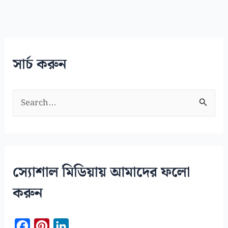
সার্চ করুন
S
e
a
r
c
স্যোশাল মিডিয়ায় আমাদের ফলো
h
করুন
f
o
F
P
L
r