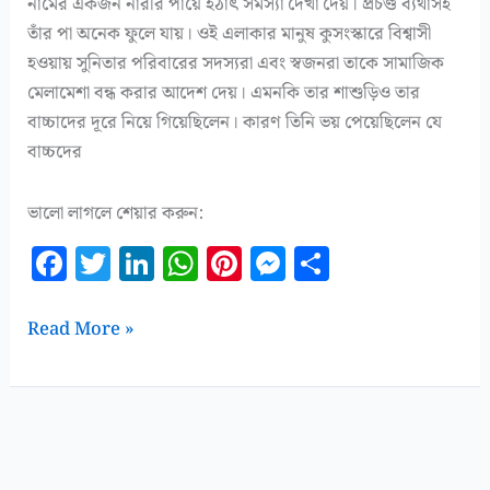
নামের একজন নারীর পায়ে হঠাৎ সমস্যা দেখা দেয়। প্রচণ্ড ব্যথাসহ
তাঁর পা অনেক ফুলে যায়। ওই এলাকার মানুষ কুসংস্কারে বিশ্বাসী
হওয়ায় সুনিতার পরিবারের সদস্যরা এবং স্বজনরা তাকে সামাজিক
মেলামেশা বন্ধ করার আদেশ দেয়। এমনকি তার শাশুড়িও তার
বাচ্চাদের দূরে নিয়ে গিয়েছিলেন। কারণ তিনি ভয় পেয়েছিলেন যে
বাচ্চদের
ভালো লাগলে শেয়ার করুন:
F
T
Li
W
Pi
M
S
a
w
n
h
n
es
h
c
it
k
at
te
se
a
গোদ
Read More »
e
te
e
s
r
n
r
রোগ
:
b
r
dI
A
es
g
e
উপসর্গ,
o
n
p
t
e
কারণ,
o
p
r
রোগ