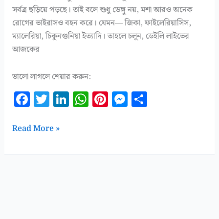
সর্বত্র ছড়িয়ে পড়ছে। তাই বলে শুধু ডেঙ্গু নয়, মশা আরও অনেক
রোগের ভাইরাসও বহন করে। যেমন— জিকা, ফাইলেরিয়াসিস,
ম্যালেরিয়া, চিকুনগুনিয়া ইত্যাদি। তাহলে চলুন, ডেইলি লাইভের
আজকের
ভালো লাগলে শেয়ার করুন:
F
T
Li
W
Pi
M
S
a
w
n
h
n
es
h
c
it
k
at
te
se
a
মশাবাহিত
Read More »
e
te
e
s
r
n
r
ছয়টি
ভয়ংকর
b
r
dI
A
es
g
e
রোগ!
o
n
p
t
e
o
p
r
k