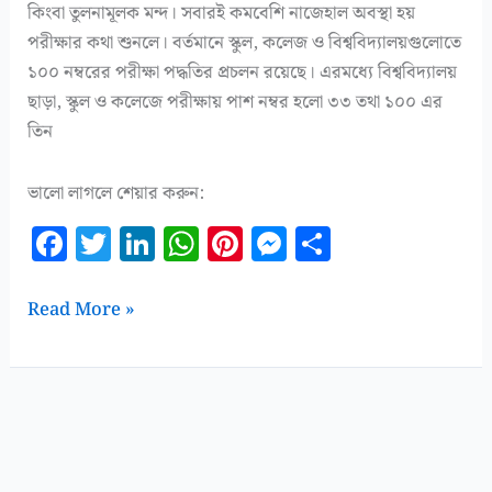
কিংবা তুলনামূলক মন্দ। সবারই কমবেশি নাজেহাল অবস্থা হয়
পরীক্ষার কথা শুনলে। বর্তমানে স্কুল, কলেজ ও বিশ্ববিদ্যালয়গুলোতে
১০০ নম্বরের পরীক্ষা পদ্ধতির প্রচলন রয়েছে। এরমধ্যে বিশ্ববিদ্যালয়
ছাড়া, স্কুল ও কলেজে পরীক্ষায় পাশ নম্বর হলো ৩৩ তথা ১০০ এর
তিন
ভালো লাগলে শেয়ার করুন:
F
T
Li
W
Pi
M
S
a
w
n
h
n
es
h
c
it
k
at
te
se
a
পরীক্ষায়
Read More »
e
te
e
s
r
n
r
পাশ
নম্বর
b
r
dI
A
es
g
e
৩৩
o
n
p
t
e
কেন
o
p
r
হলো?
k