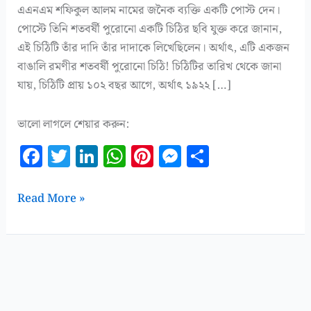
এএনএম শফিকুল আলম নামের জনৈক ব্যক্তি একটি পোস্ট দেন।
পোস্টে তিনি শতবর্ষী পুরোনো একটি চিঠির ছবি যুক্ত করে জানান,
এই চিঠিটি তাঁর দাদি তাঁর দাদাকে লিখেছিলেন। অর্থাৎ, এটি একজন
বাঙালি রমণীর শতবর্ষী পুরোনো চিঠি! চিঠিটির তারিখ থেকে জানা
যায়, চিঠিটি প্রায় ১০২ বছর আগে, অর্থাৎ ১৯২২ […]
ভালো লাগলে শেয়ার করুন:
F
T
Li
W
Pi
M
S
a
w
n
h
n
es
h
c
it
k
at
te
se
a
বাঙালি
Read More »
e
te
e
s
r
n
r
রমণীর
শতবর্ষী
b
r
dI
A
es
g
e
পুরোনো
o
n
p
t
e
চিঠি!
o
p
r